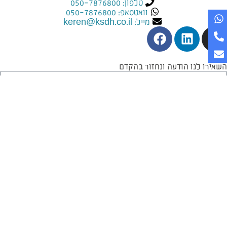
טלפון: 050-7876800
וואטסאפ: 050-7876800
מייל:
keren@ksdh.co.il
השאירו לנו הודעה ונחזור בהקדם
אני מאשר/ת קבלת מיילים מהרמוניה דיגיטלית בנושא עיצוב,
תחזוקה ובניית אתרים.
לקריאת מדיניות פרטיות >
בואו נדבר
© כל הזכויות שמורות להרמוניה דיגיטלית לעסקים |
תקנון
|
מדיניות
פרטיות
|
הצהרת נגישות